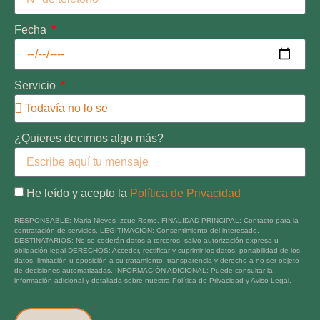
Fecha
Servicio
¿Quieres decirnos algo más?
He leído y acepto la
Política de Privacidad
RESPONSABLE: Maria Nieves Izcue Romo. FINALIDAD PRINCIPAL: Contacto para la
contratación de servicios. LEGITIMACIÓN: Consentimiento del interesado.
DESTINATARIOS: No se cederán datos a terceros, salvo autorización expresa u
obligación legal DERECHOS: Acceder, rectificar y suprimir los datos, portabilidad de los
datos, limitación u oposición a su tratamiento, transparencia y derecho a no ser objeto
de decisiones automatizadas. INFORMACIÓN ADICIONAL: Puede consultar la
información adicional y detallada sobre nuestra Política de Privacidad y Aviso Legal.